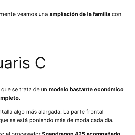
mamente veamos una
ampliación de la familia
con
uaris C
 que se trata de un
modelo bastante económico
mpleto
.
alla algo más alargada. La parte frontal
o que se está poniendo más de moda cada día.
: el procesador
Snapdragon 425 acompañado