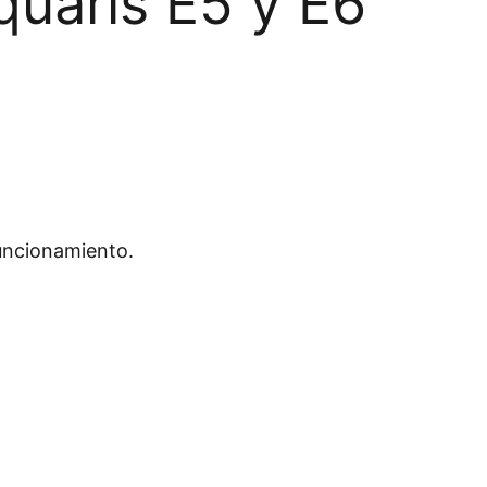
Aquaris E5 y E6
funcionamiento.