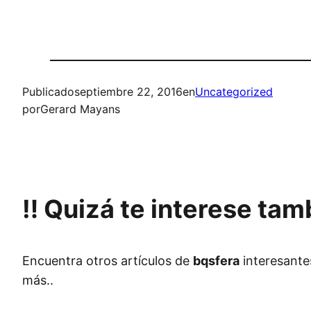
Publicado
septiembre 22, 2016
en
Uncategorized
por
Gerard Mayans
‼️ Quizá te interese ta
Encuentra otros artículos de
bqsfera
interesante
más..