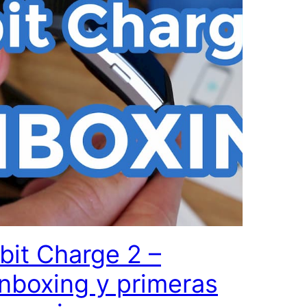
ibit Charge 2 –
nboxing y primeras