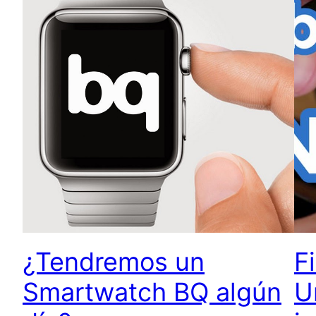
¿Tendremos un
F
Smartwatch BQ algún
U