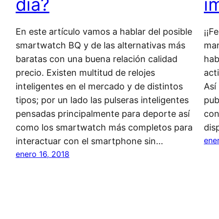
día?
i
En este artículo vamos a hablar del posible
¡¡F
smartwatch BQ y de las alternativas más
man
baratas con una buena relación calidad
hab
precio. Existen multitud de relojes
act
inteligentes en el mercado y de distintos
Así
tipos; por un lado las pulseras inteligentes
pub
pensadas principalmente para deporte así
con
como los smartwatch más completos para
dis
ene
interactuar con el smartphone sin…
enero 16, 2018