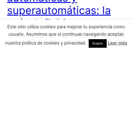
superautomáticas: la
guía definitiva
Este sitio utiliza cookies para mejorar tu experiencia como
usuario. Asumimos que si continuas navegando aceptas
Si estás leyendo esto es porque eres un amante del
nuestra política de cookies y privacidad.
Leer más
Acepto
café… y de la tecnología. A pesar de que en este
artículo vamos a ver diferentes tipos de cafeteras
(espresso, semiautomáticas…) mis favoritas son
las super-automáticas. Estas cafeteras
superautomáticas mezclan ambas aficiones y
además lo hacen muy bien. Por un lado, nos
ofrecen café de…
mayo 5, 2020