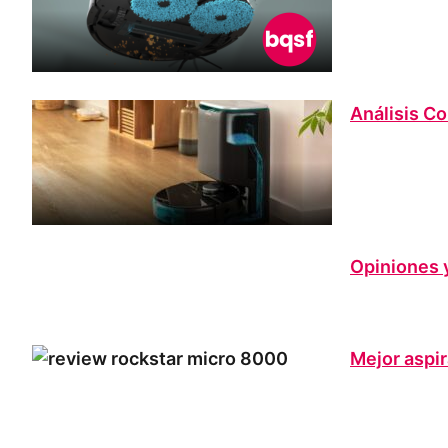
Análisis C
Opiniones 
Mejor aspi